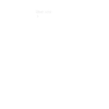
Über uns
Übersicht
Unternehmens
Informationen
Kontakt
Ansprechpartner
Vans &