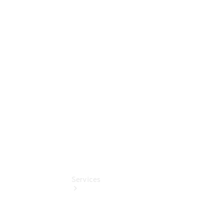
Übersicht
Gebrauchtwagensuche
Junge
Sterne
Digitale
Extras
Wartungsservice
Services